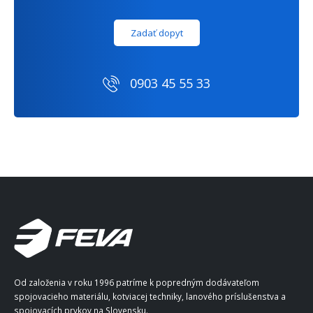
Zadať dopyt
0903 45 55 33
Od založenia v roku 1996 patríme k popredným dodávateľom
spojovacieho materiálu, kotviacej techniky, lanového príslušenstva a
spojovacích prvkov na Slovensku.