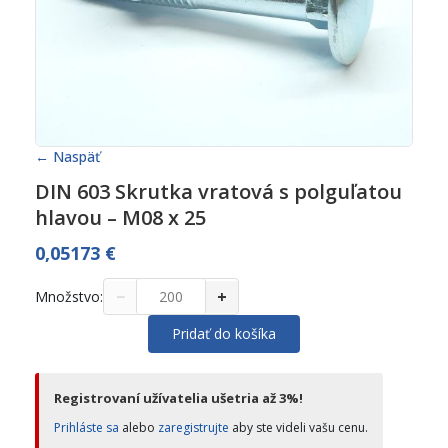
← Naspäť
DIN 603 Skrutka vratová s polguľatou
hlavou – M08 x 25
0,05173
€
−
+
Množstvo:
Pridať do košíka
Registrovaní užívatelia ušetria až 3%!
Prihláste sa
alebo
zaregistrujte
aby ste videli vašu cenu.