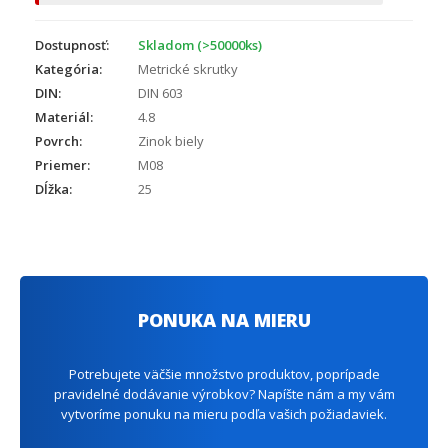
Dostupnosť:
Skladom (>50000ks)
Kategória:
Metrické skrutky
DIN:
DIN 603
Materiál:
4.8
Povrch:
Zinok biely
Priemer:
M08
Dĺžka:
25
PONUKA NA MIERU
Potrebujete väčšie množstvo produktov, poprípade
pravidelné dodávanie výrobkov? Napíšte nám a my vám
vytvoríme ponuku na mieru podľa vašich požiadaviek.