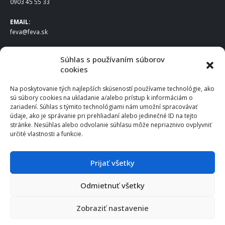
0903 45 55 33
EMAIL:
feva@feva.sk
SPOLOČNOSŤ
Súhlas s používaním súborov
cookies
FEVA Slovakia SK s.r.o.
Staviteľská ul.
Na poskytovanie tých najlepších skúseností používame technológie, ako
831 04 Bratislava
sú súbory cookies na ukladanie a/alebo prístup k informáciám o
IČO
: 50922688
zariadení. Súhlas s týmito technológiami nám umožní spracovávať
DIČ
: 2120539388
údaje, ako je správanie pri prehliadaní alebo jedinečné ID na tejto
stránke. Nesúhlas alebo odvolanie súhlasu môže nepriaznivo ovplyvniť
IČ DPH
: SK2120539388
určité vlastnosti a funkcie.
Otváracie hodiny
:
Po – Pia: 8:00 – 16:30
Prijať všetky
Odmietnuť všetky
© 2025 FEVA Slovakia SK s.r.o., všetky práva vyhradené.
Zobraziť nastavenie