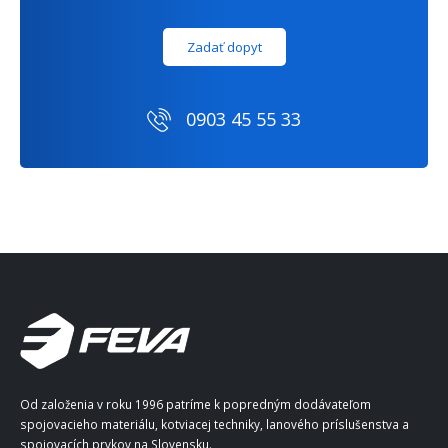
Zadať dopyt
0903 45 55 33
Od založenia v roku 1996 patríme k popredným dodávateľom
spojovacieho materiálu, kotviacej techniky, lanového príslušenstva a
spojovacích prvkov na Slovensku.