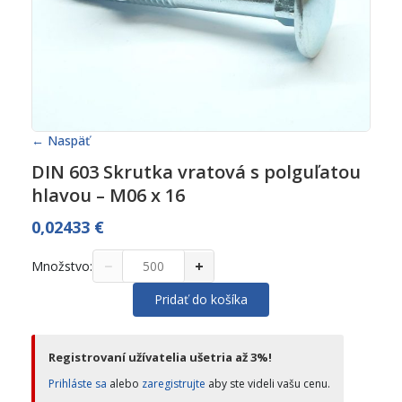
← Naspäť
DIN 603 Skrutka vratová s polguľatou
hlavou – M06 x 16
0,02433
€
−
+
Množstvo:
Pridať do košíka
Registrovaní užívatelia ušetria až 3%!
Prihláste sa
alebo
zaregistrujte
aby ste videli vašu cenu.