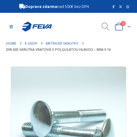
Doprava zdarma
nad 500€ bez DPH
0
HOME
E-SHOP
METRICKÉ SKRUTKY
DIN 603 SKRUTKA VRATOVÁ S POLGUĽATOU HLAVOU – M06 X 16