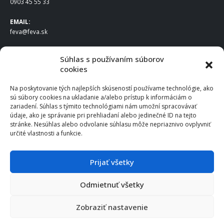
0903 45 55 33
EMAIL:
feva@feva.sk
SPOLOČNOSŤ
Súhlas s používaním súborov
cookies
FEVA Slovakia SK s.r.o.
Staviteľská ul.
Na poskytovanie tých najlepších skúseností používame technológie, ako
831 04 Bratislava
sú súbory cookies na ukladanie a/alebo prístup k informáciám o
IČO
: 50922688
zariadení. Súhlas s týmito technológiami nám umožní spracovávať
DIČ
: 2120539388
údaje, ako je správanie pri prehliadaní alebo jedinečné ID na tejto
stránke. Nesúhlas alebo odvolanie súhlasu môže nepriaznivo ovplyvniť
IČ DPH
: SK2120539388
určité vlastnosti a funkcie.
Otváracie hodiny
:
Po – Pia: 8:00 – 16:30
Prijať všetky
Odmietnuť všetky
© 2025 FEVA Slovakia SK s.r.o., všetky práva vyhradené.
Zobraziť nastavenie