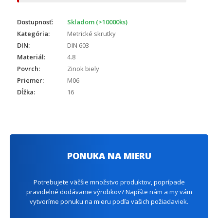
Dostupnosť:
Skladom (>10000ks)
Kategória:
Metrické skrutky
DIN:
DIN 603
Materiál:
4.8
Povrch:
Zinok biely
Priemer:
M06
Dĺžka:
16
PONUKA NA MIERU
Potrebujete väčšie množstvo produktov, poprípade
pravidelné dodávanie výrobkov? Napíšte nám a my vám
vytvoríme ponuku na mieru podľa vašich požiadaviek.