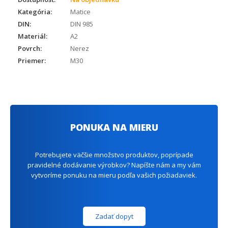
Kategória:
Matice
DIN:
DIN 985
Materiál:
A2
Povrch:
Nerez
Priemer:
M30
PONUKA NA MIERU
Potrebujete väčšie množstvo produktov, poprípade
pravidelné dodávanie výrobkov? Napíšte nám a my vám
vytvoríme ponuku na mieru podľa vašich požiadaviek.
Zadať dopyt