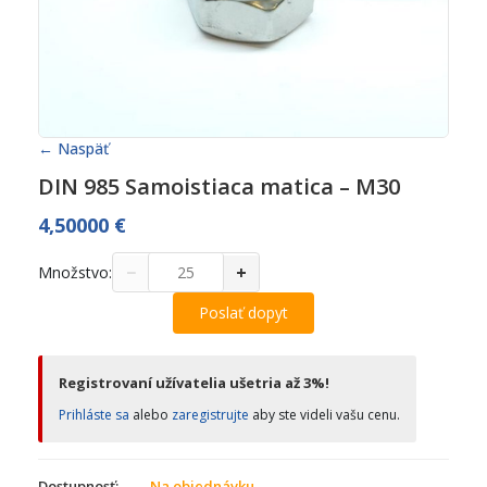
← Naspäť
DIN 985 Samoistiaca matica – M30
4,50000
€
−
+
Množstvo:
Poslať dopyt
Registrovaní užívatelia ušetria až 3%!
Prihláste sa
alebo
zaregistrujte
aby ste videli vašu cenu.
Dostupnosť:
Na objednávku