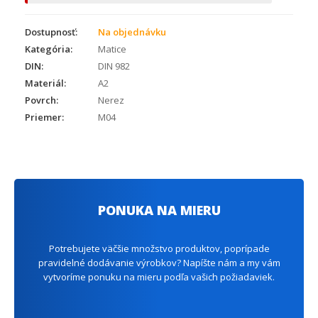
Dostupnosť:
Na objednávku
Kategória:
Matice
DIN:
DIN 982
Materiál:
A2
Povrch:
Nerez
Priemer:
M04
PONUKA NA MIERU
Potrebujete väčšie množstvo produktov, poprípade
pravidelné dodávanie výrobkov? Napíšte nám a my vám
vytvoríme ponuku na mieru podľa vašich požiadaviek.