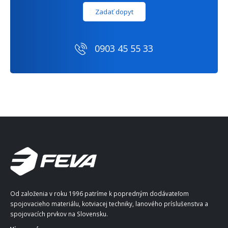
Zadať dopyt
0903 45 55 33
Od založenia v roku 1996 patríme k popredným dodávateľom
spojovacieho materiálu, kotviacej techniky, lanového príslušenstva a
spojovacích prvkov na Slovensku.