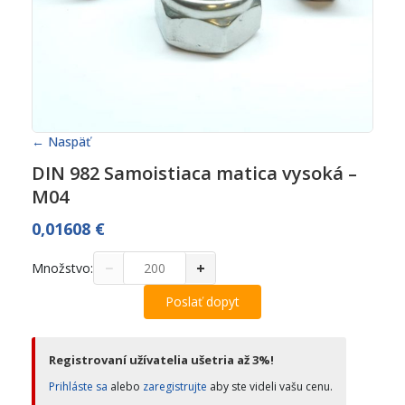
← Naspäť
DIN 982 Samoistiaca matica vysoká –
M04
0,01608
€
−
+
Množstvo:
Poslať dopyt
Registrovaní užívatelia ušetria až 3%!
Prihláste sa
alebo
zaregistrujte
aby ste videli vašu cenu.