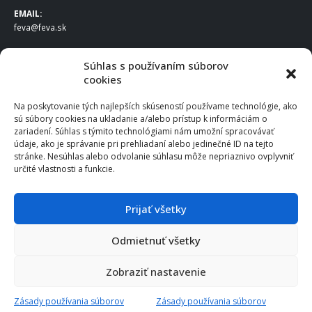
EMAIL:
feva@feva.sk
SPOLOČNOSŤ
Súhlas s používaním súborov
cookies
FEVA Slovakia SK s.r.o.
Staviteľská ul.
Na poskytovanie tých najlepších skúseností používame technológie, ako
831 04 Bratislava
sú súbory cookies na ukladanie a/alebo prístup k informáciám o
IČO
: 50922688
zariadení. Súhlas s týmito technológiami nám umožní spracovávať
DIČ
: 2120539388
údaje, ako je správanie pri prehliadaní alebo jedinečné ID na tejto
stránke. Nesúhlas alebo odvolanie súhlasu môže nepriaznivo ovplyvniť
IČ DPH
: SK2120539388
určité vlastnosti a funkcie.
Otváracie hodiny
:
Po – Pia: 8:00 – 16:30
Prijať všetky
Odmietnuť všetky
© 2025 FEVA Slovakia SK s.r.o., všetky práva vyhradené.
Zobraziť nastavenie
Zásady používania súborov
Zásady používania súborov