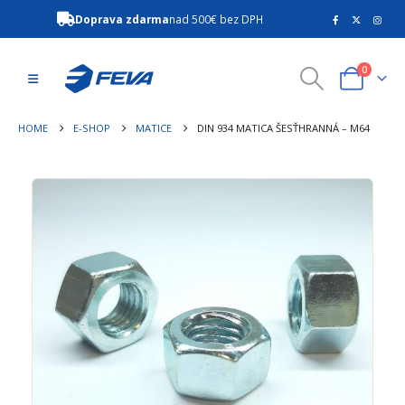
Doprava zdarma
nad 500€ bez DPH
0
HOME
E-SHOP
MATICE
DIN 934 MATICA ŠESŤHRANNÁ – M64