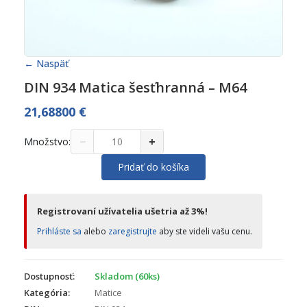
← Naspäť
DIN 934 Matica šesťhranná – M64
21,68800
€
−
+
Množstvo:
Pridať do košíka
Registrovaní užívatelia ušetria až 3%!
Prihláste sa
alebo
zaregistrujte
aby ste videli vašu cenu.
Dostupnosť:
Skladom (60ks)
Kategória:
Matice