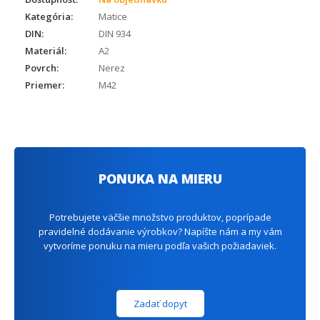
Kategória:
Matice
DIN:
DIN 934
Materiál:
A2
Povrch:
Nerez
Priemer:
M42
PONUKA NA MIERU
Potrebujete väčšie množstvo produktov, poprípade
pravidelné dodávanie výrobkov? Napíšte nám a my vám
vytvoríme ponuku na mieru podľa vašich požiadaviek.
Zadať dopyt