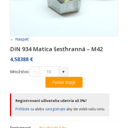
← Naspäť
DIN 934 Matica šesťhranná – M42
4,58388
€
−
+
Množstvo:
Poslať dopyt
Registrovaní užívatelia ušetria až 3%!
Prihláste sa
alebo
zaregistrujte
aby ste videli vašu cenu.
Dostupnosť:
Na objednávku