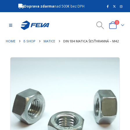
Doprava zdarma
nad 500€ bez DPH
0
HOME
E-SHOP
MATICE
DIN 934 MATICA ŠESŤHRANNÁ – M42