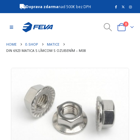
Doprava zdarma
nad 500€ bez DPH
0
HOME
E-SHOP
MATICE
DIN 6923 MATICA S LÍMCOM S OZUBENÍM – M08