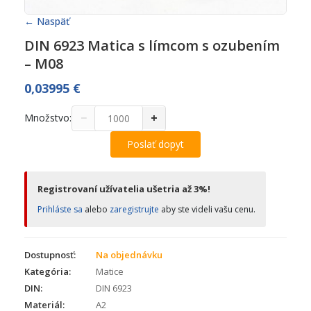
← Naspäť
DIN 6923 Matica s límcom s ozubením
– M08
0,03995
€
−
+
Množstvo:
Poslať dopyt
Registrovaní užívatelia ušetria až 3%!
Prihláste sa
alebo
zaregistrujte
aby ste videli vašu cenu.
Dostupnosť:
Na objednávku
Kategória:
Matice
DIN:
DIN 6923
Materiál:
A2