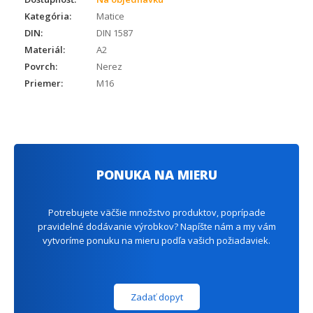
Kategória:
Matice
DIN:
DIN 1587
Materiál:
A2
Povrch:
Nerez
Priemer:
M16
PONUKA NA MIERU
Potrebujete väčšie množstvo produktov, poprípade
pravidelné dodávanie výrobkov? Napíšte nám a my vám
vytvoríme ponuku na mieru podľa vašich požiadaviek.
Zadať dopyt