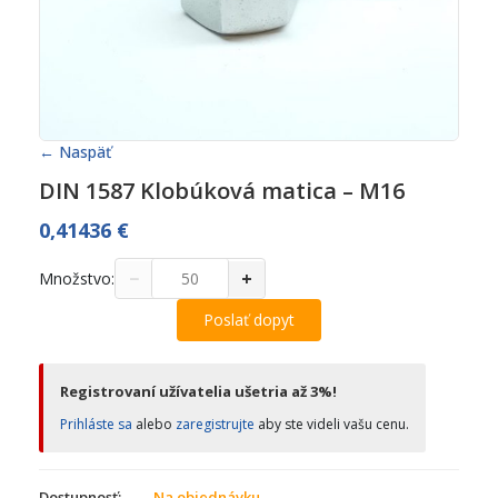
← Naspäť
DIN 1587 Klobúková matica – M16
0,41436
€
−
+
Množstvo:
Poslať dopyt
Registrovaní užívatelia ušetria až 3%!
Prihláste sa
alebo
zaregistrujte
aby ste videli vašu cenu.
Dostupnosť:
Na objednávku