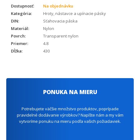
Dostupnosť:
Na objednávku
Kategória:
Hroty, nástavce a upínacie pásky
DIN:
Sťahovacia páska
Materiál:
Nylon
Povrch:
Transparent nylon
Priemer:
4.8
Dĺžka:
430
PONUKA NA MIERU
Potrebujete väčšie množstvo produktov, poprípade
pravidelné dodávanie výrobkov? Napíšte nám a my vám
vytvoríme ponuku na mieru podľa vašich požiadaviek.