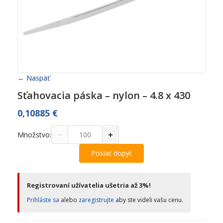
← Naspäť
Sťahovacia páska – nylon – 4.8 x 430
0,10885
€
−
+
Množstvo:
Poslať dopyt
Registrovaní užívatelia ušetria až 3%!
Prihláste sa
alebo
zaregistrujte
aby ste videli vašu cenu.