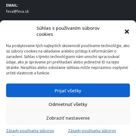
EMAIL:
feva@feva.sk
SPOLOČNOSŤ
Súhlas s používaním súborov
cookies
FEVA Slovakia SK s.r.o.
Staviteľská ul.
Na poskytovanie tých najlepších skúseností používame technológie, ako
831 04 Bratislava
sú súbory cookies na ukladanie a/alebo prístup k informáciám o
IČO
: 50922688
zariadení. Súhlas s týmito technológiami nám umožní spracovávať
DIČ
: 2120539388
údaje, ako je správanie pri prehliadaní alebo jedinečné ID na tejto
stránke. Nesúhlas alebo odvolanie súhlasu môže nepriaznivo ovplyvniť
IČ DPH
: SK2120539388
určité vlastnosti a funkcie.
Otváracie hodiny
:
Po – Pia: 8:00 – 16:30
Prijať všetky
Odmietnuť všetky
© 2025 FEVA Slovakia SK s.r.o., všetky práva vyhradené.
Zobraziť nastavenie
Zásady používania súborov
Zásady používania súborov