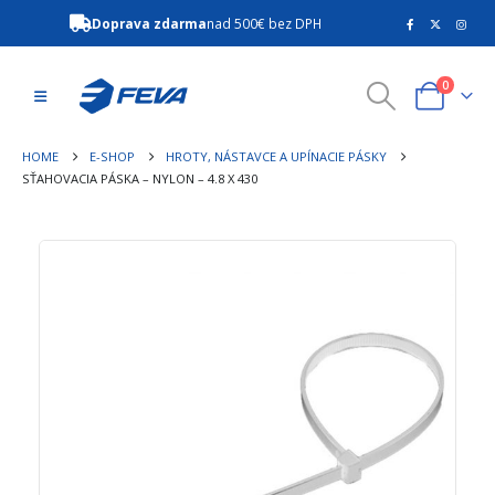
Doprava zdarma
nad 500€ bez DPH
0
HOME
E-SHOP
HROTY, NÁSTAVCE A UPÍNACIE PÁSKY
SŤAHOVACIA PÁSKA – NYLON – 4.8 X 430