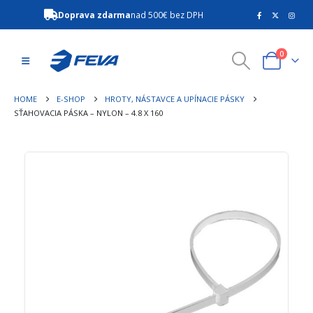
Doprava zdarma
nad 500€ bez DPH
0
HOME
E-SHOP
HROTY, NÁSTAVCE A UPÍNACIE PÁSKY
SŤAHOVACIA PÁSKA – NYLON – 4.8 X 160