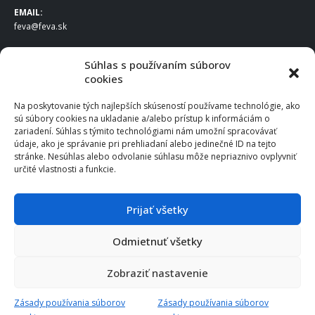
EMAIL:
feva@feva.sk
SPOLOČNOSŤ
Súhlas s používaním súborov
cookies
FEVA Slovakia SK s.r.o.
Staviteľská ul.
Na poskytovanie tých najlepších skúseností používame technológie, ako
831 04 Bratislava
sú súbory cookies na ukladanie a/alebo prístup k informáciám o
IČO
: 50922688
zariadení. Súhlas s týmito technológiami nám umožní spracovávať
DIČ
: 2120539388
údaje, ako je správanie pri prehliadaní alebo jedinečné ID na tejto
stránke. Nesúhlas alebo odvolanie súhlasu môže nepriaznivo ovplyvniť
IČ DPH
: SK2120539388
určité vlastnosti a funkcie.
Otváracie hodiny
:
Po – Pia: 8:00 – 16:30
Prijať všetky
Odmietnuť všetky
© 2025 FEVA Slovakia SK s.r.o., všetky práva vyhradené.
Zobraziť nastavenie
Zásady používania súborov
Zásady používania súborov