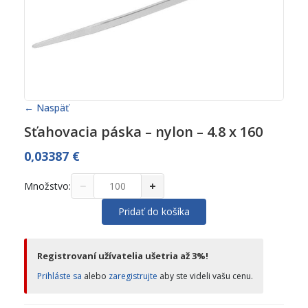
← Naspäť
Sťahovacia páska – nylon – 4.8 x 160
0,03387
€
−
+
Množstvo:
Pridať do košíka
Registrovaní užívatelia ušetria až 3%!
Prihláste sa
alebo
zaregistrujte
aby ste videli vašu cenu.