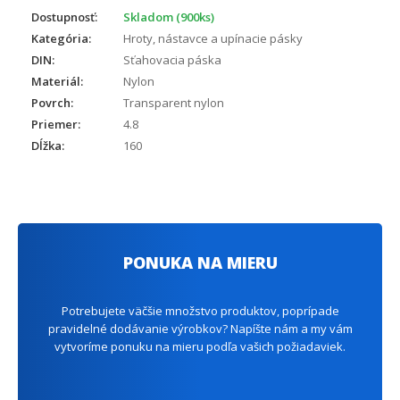
Dostupnosť:
Skladom (900ks)
Kategória:
Hroty, nástavce a upínacie pásky
DIN:
Sťahovacia páska
Materiál:
Nylon
Povrch:
Transparent nylon
Priemer:
4.8
Dĺžka:
160
PONUKA NA MIERU
Potrebujete väčšie množstvo produktov, poprípade
pravidelné dodávanie výrobkov? Napíšte nám a my vám
vytvoríme ponuku na mieru podľa vašich požiadaviek.