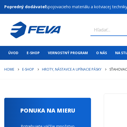
Popredný dodávateľ
spojovacieho materiálu a kotviacej technik
ÚVOD
E-SHOP
VERNOSTNÝ PROGRAM
O NÁS
NA ST
HOME
E-SHOP
HROTY, NÁSTAVCE A UPÍNACIE PÁSKY
SŤAHOVACI
PONUKA NA MIERU
Potrebujete väčšie množstvo