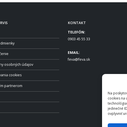
RVIS
KONTAKT
TELEFÓN:
0903 45 55 33
dmienky
EMAIL:
čenie
feva@feva.sk
ny osobných údajov
vania cookies
ším partnerom
Na poskytov
cookies na 
technológia
jedinečné I
ovplyvniť ur