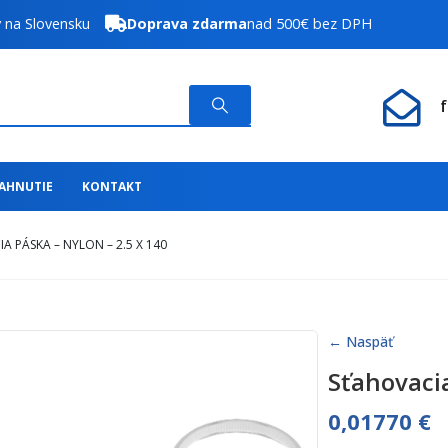
y na Slovensku
Doprava zdarma
nad 500€ bez DPH
IAHNUTIE
KONTAKT
A PÁSKA – NYLON – 2.5 X 140
← Naspäť
Sťahovacia
0,01770
€