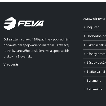
ZÁKAZNÍCKY SE
Môj účet
Obchodné po
Od založenia v roku 1996 patríme k popredným
Platba a doru
dodávateľom spojovacieho materiálu, kotviacej
techniky, lanového príslušenstva a spojovacích
Zásady ochra
prvkov na Slovensku.
Zásady použí
Viac o nás
Staňte sa na
Sortiment
Reklamácie