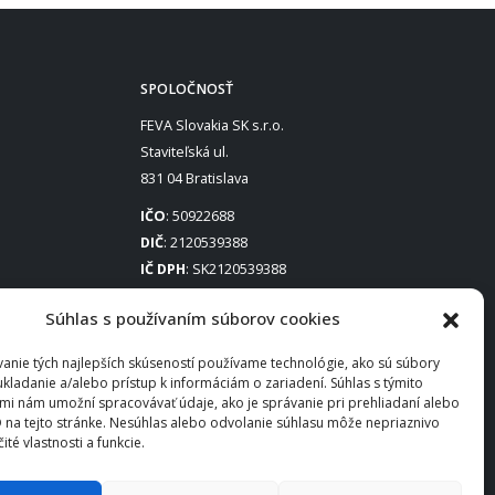
SPOLOČNOSŤ
FEVA Slovakia SK s.r.o.
Staviteľská ul.
831 04 Bratislava
IČO
: 50922688
DIČ
: 2120539388
IČ DPH
: SK2120539388
Otváracie hodiny
:
Súhlas s používaním súborov cookies
Po – Pia: 8:00 – 16:30
anie tých najlepších skúseností používame technológie, ako sú súbory
ukladanie a/alebo prístup k informáciám o zariadení. Súhlas s týmito
mi nám umožní spracovávať údaje, ako je správanie pri prehliadaní alebo
D na tejto stránke. Nesúhlas alebo odvolanie súhlasu môže nepriaznivo
čité vlastnosti a funkcie.