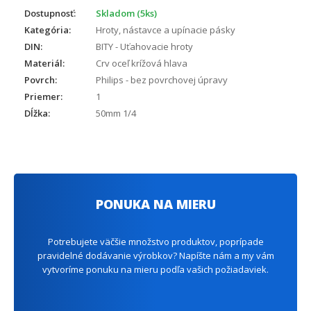
Dostupnosť:
Skladom (5ks)
Kategória:
Hroty, nástavce a upínacie pásky
DIN:
BITY - Uťahovacie hroty
Materiál:
Crv oceľ krížová hlava
Povrch:
Philips - bez povrchovej úpravy
Priemer:
1
Dĺžka:
50mm 1/4
PONUKA NA MIERU
Potrebujete väčšie množstvo produktov, poprípade
pravidelné dodávanie výrobkov? Napíšte nám a my vám
vytvoríme ponuku na mieru podľa vašich požiadaviek.