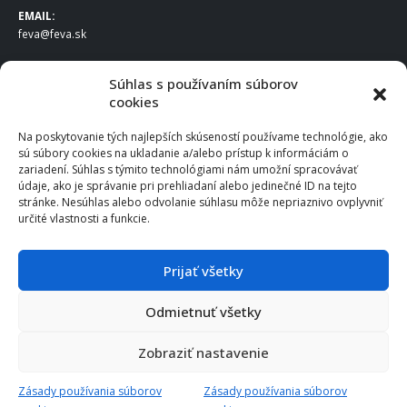
EMAIL:
feva@feva.sk
SPOLOČNOSŤ
Súhlas s používaním súborov
cookies
FEVA Slovakia SK s.r.o.
Staviteľská ul.
Na poskytovanie tých najlepších skúseností používame technológie, ako
831 04 Bratislava
sú súbory cookies na ukladanie a/alebo prístup k informáciám o
IČO
: 50922688
zariadení. Súhlas s týmito technológiami nám umožní spracovávať
DIČ
: 2120539388
údaje, ako je správanie pri prehliadaní alebo jedinečné ID na tejto
stránke. Nesúhlas alebo odvolanie súhlasu môže nepriaznivo ovplyvniť
IČ DPH
: SK2120539388
určité vlastnosti a funkcie.
Otváracie hodiny
:
Po – Pia: 8:00 – 16:30
Prijať všetky
Odmietnuť všetky
© 2025 FEVA Slovakia SK s.r.o., všetky práva vyhradené.
Zobraziť nastavenie
Zásady používania súborov
Zásady používania súborov