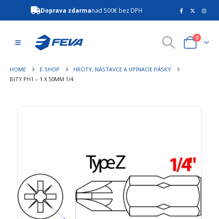
Doprava zdarma
nad 500€ bez DPH
0
HOME
E-SHOP
HROTY, NÁSTAVCE A UPÍNACIE PÁSKY
BITY PH1 – 1 X 50MM 1/4