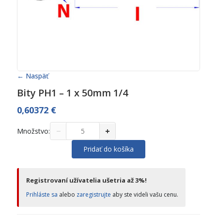
← Naspäť
Bity PH1 – 1 x 50mm 1/4
0,60372
€
−
+
Množstvo:
Pridať do košíka
Registrovaní užívatelia ušetria až 3%!
Prihláste sa
alebo
zaregistrujte
aby ste videli vašu cenu.